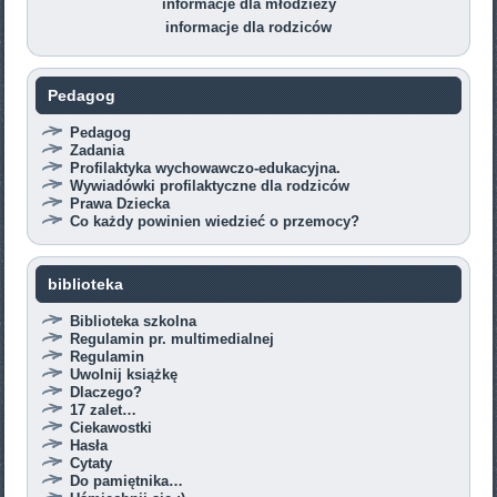
informacje dla młodzieży
informacje dla rodziców
Pedagog
Pedagog
Zadania
Profilaktyka wychowawczo-edukacyjna.
Wywiadówki profilaktyczne dla rodziców
Prawa Dziecka
Co każdy powinien wiedzieć o przemocy?
biblioteka
Biblioteka szkolna
Regulamin pr. multimedialnej
Regulamin
Uwolnij książkę
Dlaczego?
17 zalet…
Ciekawostki
Hasła
Cytaty
Do pamiętnika…