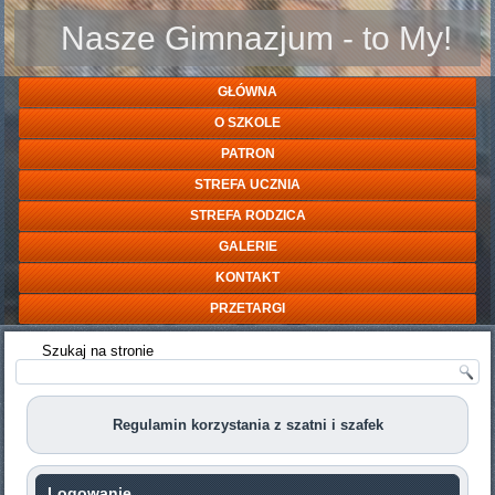
Nasze Gimnazjum - to My!
GŁÓWNA
O SZKOLE
PATRON
STREFA UCZNIA
STREFA RODZICA
GALERIE
KONTAKT
PRZETARGI
Szukaj na stronie
Regulamin korzystania z szatni i szafek
Logowanie