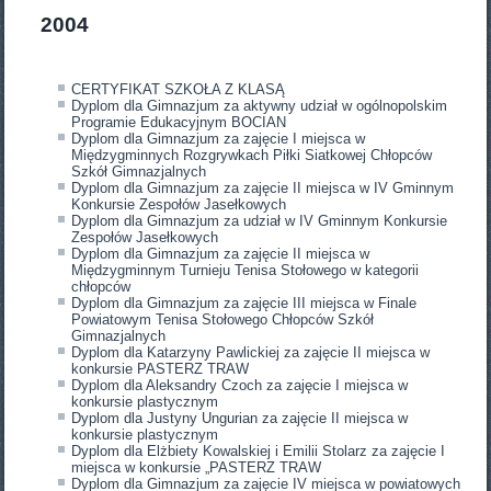
2004
CERTYFIKAT SZKOŁA Z KLASĄ
Dyplom dla Gimnazjum za aktywny udział w ogólnopolskim
Programie Edukacyjnym BOCIAN
Dyplom dla Gimnazjum za zajęcie I miejsca w
Międzygminnych Rozgrywkach Piłki Siatkowej Chłopców
Szkół Gimnazjalnych
Dyplom dla Gimnazjum za zajęcie II miejsca w IV Gminnym
Konkursie Zespołów Jasełkowych
Dyplom dla Gimnazjum za udział w IV Gminnym Konkursie
Zespołów Jasełkowych
Dyplom dla Gimnazjum za zajęcie II miejsca w
Międzygminnym Turnieju Tenisa Stołowego w kategorii
chłopców
Dyplom dla Gimnazjum za zajęcie III miejsca w Finale
Powiatowym Tenisa Stołowego Chłopców Szkół
Gimnazjalnych
Dyplom dla Katarzyny Pawlickiej za zajęcie II miejsca w
konkursie PASTERZ TRAW
Dyplom dla Aleksandry Czoch za zajęcie I miejsca w
konkursie plastycznym
Dyplom dla Justyny Ungurian za zajęcie II miejsca w
konkursie plastycznym
Dyplom dla Elżbiety Kowalskiej i Emilii Stolarz za zajęcie I
miejsca w konkursie „PASTERZ TRAW
Dyplom dla Gimnazjum za zajęcie IV miejsca w powiatowych