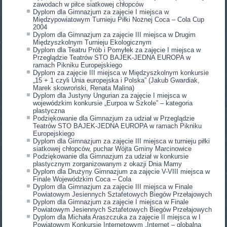
zawodach w piłce siatkowej chłopców
Dyplom dla Gimnazjum za zajęcie I miejsca w
Międzypowiatowym Turnieju Piłki Nożnej Coca – Cola Cup
2004
Dyplom dla Gimnazjum za zajęcie III miejsca w Drugim
Międzyszkolnym Turnieju Ekologicznym
Dyplom dla Teatru Prób i Pomyłek za zajęcie I miejsca w
Przeglądzie Teatrów STO BAJEK-JEDNA EUROPA w
ramach Pikniku Europejskiego
Dyplom za zajęcie III miejsca w Międzyszkolnym konkursie
„15 + 1 czyli Unia europejska i Polska” (Jakub Gwardiak,
Marek skowroński, Renata Malina)
Dyplom dla Justyny Ungurian za zajęcie I miejsca w
wojewódzkim konkursie „Eurpoa w Szkole” – kategoria
plastyczna
Podziękowanie dla Gimnazjum za udział w Przeglądzie
Teatrów STO BAJEK-JEDNA EUROPA w ramach Pikniku
Europejskiego
Dyplom dla Gimnazjum za zajęcie III miejsca w turnieju piłki
siatkowej chłopców, puchar Wójta Gminy Marcinowice
Podziękowanie dla Gimnazjum za udział w konkursie
plastycznym zorganizowanym z okazji Dnia Mamy
Dyplom dla Drużyny Gimnazjum za zajęcie V-VIII miejsca w
Finale Wojewódzkim Coca – Cola
Dyplom dla Gimnazjum za zajęcie III miejsca w Finale
Powiatowym Jesiennych Sztafetowych Biegów Przełajowych
Dyplom dla Gimnazjum za zajęcie I miejsca w Finale
Powiatowym Jesiennych Sztafetowych Biegów Przełajowych
Dyplom dla Michała Araszczuka za zajęcie II miejsca w I
Powiatowym Konkursie Internetowym „Internet – globalna