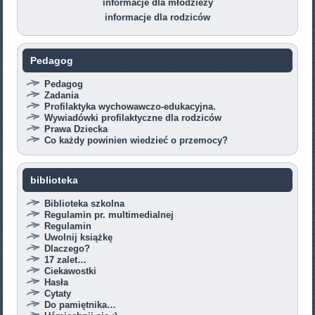
informacje dla młodzieży
informacje dla rodziców
Pedagog
Pedagog
Zadania
Profilaktyka wychowawczo-edukacyjna.
Wywiadówki profilaktyczne dla rodziców
Prawa Dziecka
Co każdy powinien wiedzieć o przemocy?
biblioteka
Biblioteka szkolna
Regulamin pr. multimedialnej
Regulamin
Uwolnij książkę
Dlaczego?
17 zalet…
Ciekawostki
Hasła
Cytaty
Do pamiętnika…