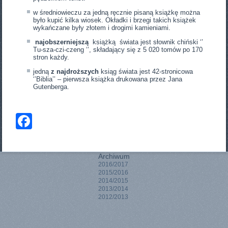
w średniowieczu za jedną ręcznie pisaną książkę można
było kupić kilka wiosek. Okładki i brzegi takich książek
wykańczane były złotem i drogimi kamieniami.
najobszerniejszą
książką świata jest słownik chiński ‘’
Tu-sza-czi-czeng ‘’, składający się z 5 020 tomów po 170
stron każdy.
jedną
z najdroższych
ksiąg świata jest 42-stronicowa
‘’Biblia’’ – pierwsza książka drukowana przez Jana
Gutenberga.
Facebook
Archiwum
2016/2017
2015/2016
2014/2015
2013/2014
2012/2013