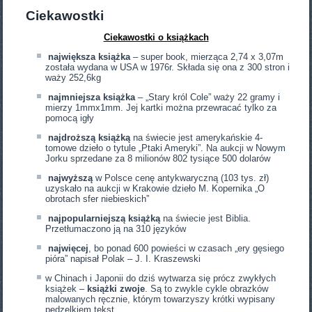
Ciekawostki
Ciekawostki o książkach
największa
książka
– super book, mierząca 2,74 x 3,07m
została wydana w USA w 1976r. Składa się ona z 300 stron i
waży 252,6kg
najmniejsza książka
– „Stary król Cole” waży 22 gramy i
mierzy 1mmx1mm. Jej kartki można przewracać tylko za
pomocą igły
najdroższą książką
na świecie jest amerykańskie 4-
tomowe dzieło o tytule „Ptaki Ameryki”. Na aukcji w Nowym
Jorku sprzedane za 8 milionów 802 tysiące 500 dolarów
najwyższą
w Polsce cenę antykwaryczną (103 tys. zł)
uzyskało na aukcji w Krakowie dzieło M. Kopernika „O
obrotach sfer niebieskich”
najpopularniejszą książką
na świecie jest Biblia.
Przetłumaczono ją na 310 języków
najwięcej
, bo ponad 600 powieści w czasach „ery gęsiego
pióra” napisał Polak – J. I. Kraszewski
w Chinach i Japonii do dziś wytwarza się prócz zwykłych
książek –
książki zwoje
. Są to zwykle cykle obrazków
malowanych ręcznie, którym towarzyszy krótki wypisany
pędzelkiem tekst.