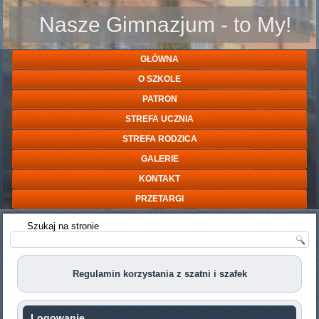
Nasze Gimnazjum - to My!
GŁÓWNA
O SZKOLE
PATRON
STREFA UCZNIA
STREFA RODZICA
GALERIE
KONTAKT
PRZETARGI
Szukaj na stronie
Regulamin korzystania z szatni i szafek
Logowanie