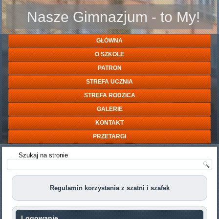
Nasze Gimnazjum - to My!
GŁÓWNA
O SZKOLE
PATRON
STREFA UCZNIA
STREFA RODZICA
GALERIE
KONTAKT
PRZETARGI
Szukaj na stronie
Regulamin korzystania z szatni i szafek
Logowanie