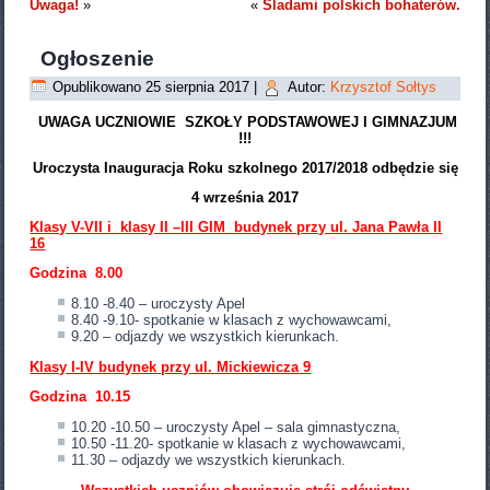
Uwaga!
»
«
Śladami polskich bohaterów.
Ogłoszenie
Opublikowano
25 sierpnia 2017
|
Autor:
Krzysztof Sołtys
UWAGA UCZNIOWIE SZKOŁY PODSTAWOWEJ I GIMNAZJUM
!!!
Uroczysta Inauguracja Roku szkolnego 2017/2018 odbędzie się
4 września 2017
Klasy V-VII i klasy II –III GIM budynek przy ul. Jana Pawła II
16
Godzina 8.00
8.10 -8.40 – uroczysty Apel
8.40 -9.10- spotkanie w klasach z wychowawcami,
9.20 – odjazdy we wszystkich kierunkach.
Klasy I-IV budynek przy ul. Mickiewicza 9
Godzina 10.15
10.20 -10.50 – uroczysty Apel – sala gimnastyczna,
10.50 -11.20- spotkanie w klasach z wychowawcami,
11.30 – odjazdy we wszystkich kierunkach.