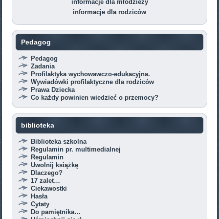
informacje dla młodzieży
informacje dla rodziców
Pedagog
Pedagog
Zadania
Profilaktyka wychowawczo-edukacyjna.
Wywiadówki profilaktyczne dla rodziców
Prawa Dziecka
Co każdy powinien wiedzieć o przemocy?
biblioteka
Biblioteka szkolna
Regulamin pr. multimedialnej
Regulamin
Uwolnij książkę
Dlaczego?
17 zalet…
Ciekawostki
Hasła
Cytaty
Do pamiętnika…